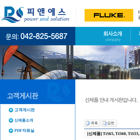
고객게시판
신제품소개
PDF자료실
[신제품] TiS65, TiS60, TiS55