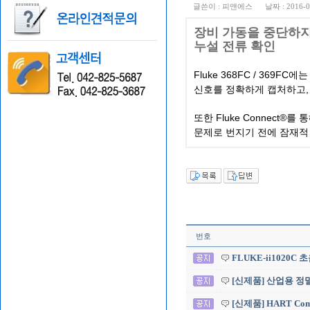
글쓴이 :
피앤에스
날짜 :
2016-0
장비
가동을
중단하
누설
전류
확인
Fluke 368FC / 369FC
에는
신호를
정확하게
캡처하고
Fluke Connect®
또한
를
통
문제로
번지기
전에
잠재적
번호
FLUKE-ii1020
[신제품] 산업용 정밀 
[신제품] HART Commu